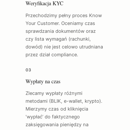
Weryfikacja KYC
Przechodzimy pełny proces Know
Your Customer. Oceniamy czas
sprawdzania dokumentów oraz
czy lista wymagań (rachunki,
dowód) nie jest celowo utrudniana
przez dział compliance.
03
Wypłaty na czas
Zlecamy wypłaty różnymi
metodami (BLIK, e-wallet, krypto).
Mierzymy czas od kliknięcia
'wypłać’ do faktycznego
zaksięgowania pieniędzy na