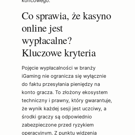
końcowego.
Co sprawia, że kasyno
online jest
wypłacalne?
Kluczowe kryteria
Pojęcie wypłacalności w branży
iGaming nie ogranicza się wyłącznie
do faktu przesyłania pieniędzy na
konto gracza. To złożony ekosystem
techniczny i prawny, który gwarantuje,
że wynik każdej sesji jest uczciwy, a
środki graczy są odpowiednio
zabezpieczone przed ryzykiem
operacyjnym. Z punktu widzenia