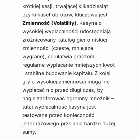
krótkiej sesji, trwającej kilkadziesiąt
czy kilkaset obrotów, kluczowa jest
Zmienność (Volatility)
. Kasyna o
wysokiej wypłacalności udostępniają
zróżnicowany katalog gier o niskiej
zmienności (częste, mniejsze
wygrane), co ułatwia graczom
regularne wypłacanie mniejszych kwot
i stabilne budowanie kapitału. Z kolei
gry o wysokiej zmienności mogą nie
wypłacać nic przez długi czas, by
nagle zaoferować ogromny mnożnik –
tutaj wypłacalność kasyna jest
testowana przez konieczność
jednorazowego przelania bardzo dużej
sumy.