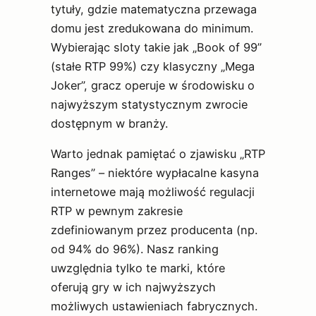
tytuły, gdzie matematyczna przewaga
domu jest zredukowana do minimum.
Wybierając sloty takie jak „Book of 99”
(stałe RTP 99%) czy klasyczny „Mega
Joker”, gracz operuje w środowisku o
najwyższym statystycznym zwrocie
dostępnym w branży.
Warto jednak pamiętać o zjawisku „RTP
Ranges” – niektóre wypłacalne kasyna
internetowe mają możliwość regulacji
RTP w pewnym zakresie
zdefiniowanym przez producenta (np.
od 94% do 96%). Nasz ranking
uwzględnia tylko te marki, które
oferują gry w ich najwyższych
możliwych ustawieniach fabrycznych.