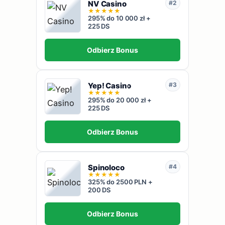
NV Casino
#2
★
★
★
★
★
295% do 10 000 zł +
225 DS
Odbierz Bonus
Yep! Casino
#3
★
★
★
★
★
295% do 20 000 zł +
225 DS
Odbierz Bonus
Spinoloco
#4
★
★
★
★
★
325% do 2500 PLN +
200 DS
Odbierz Bonus