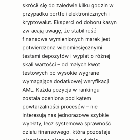
skrócił się do zaledwie kilku godzin w
przypadku portfeli elektronicznych i
kryptowalut. Eksperci od doboru kasyn
zwracają uwagę, że stabilność
finansowa wymienionych marek jest
potwierdzona wielomiesięcznymi
testami depozytów i wypłat o różnej
skali wartości – od małych kwot
testowych po wysokie wygrane
wymagające dodatkowej weryfikacji
AML. Każda pozycja w rankingu
została oceniona pod kątem
powtarzalności procesów – nie
interesują nas jednorazowe szybkie
wypłaty, lecz systemowa sprawność
działu finansowego, która pozostaje