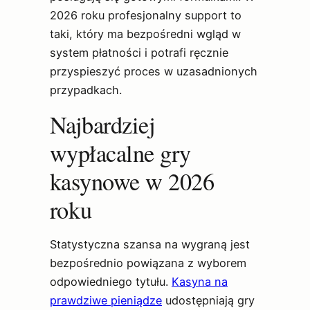
2026 roku profesjonalny support to
taki, który ma bezpośredni wgląd w
system płatności i potrafi ręcznie
przyspieszyć proces w uzasadnionych
przypadkach.
Najbardziej
wypłacalne gry
kasynowe w 2026
roku
Statystyczna szansa na wygraną jest
bezpośrednio powiązana z wyborem
odpowiedniego tytułu.
Kasyna na
prawdziwe pieniądze
udostępniają gry