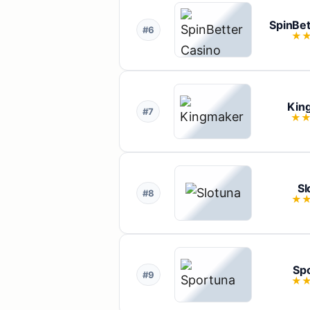
SpinBet
#6
★
Kin
#7
★
Sl
#8
★
Sp
#9
★