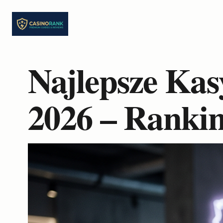
Przejdź
do
treści
Najlepsze Kas
2026 – Rankin