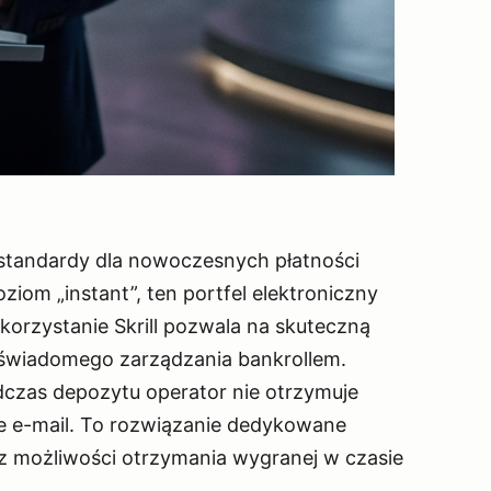
 standardy dla nowoczesnych płatności
om „instant”, ten portfel elektroniczny
korzystanie Skrill pozwala na skuteczną
 świadomego zarządzania bankrollem.
dczas depozytu operator nie otrzymuje
e e-mail. To rozwiązanie dedykowane
 możliwości otrzymania wygranej w czasie