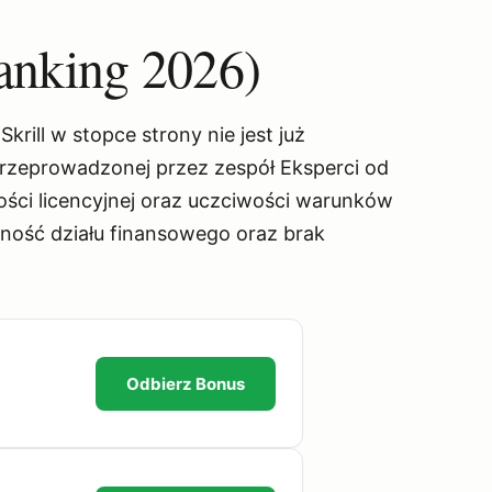
Ranking 2026)
ill w stopce strony nie jest już
przeprowadzonej przez zespół Eksperci od
ości licencyjnej oraz uczciwości warunków
ność działu finansowego oraz brak
Odbierz Bonus