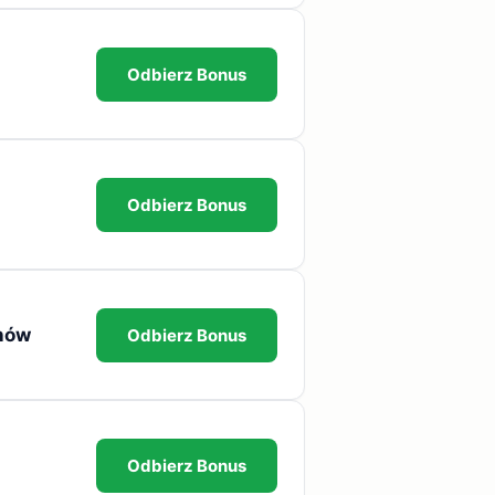
Odbierz Bonus
Odbierz Bonus
nów
Odbierz Bonus
Odbierz Bonus