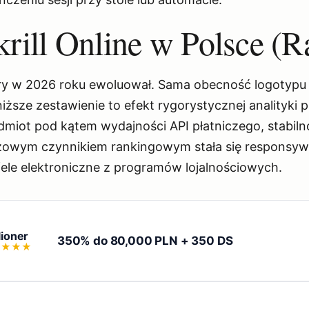
rill Online w Polsce (
ry w 2026 roku ewoluował. Sama obecność logotypu Skr
ższe zestawienie to efekt rygorystycznej analityki 
miot pod kątem wydajności API płatniczego, stabiln
czowym czynnikiem rankingowym stała się responsyw
fele elektroniczne z programów lojalnościowych.
lioner
350% do 80,000 PLN + 350 DS
★
★
★
★