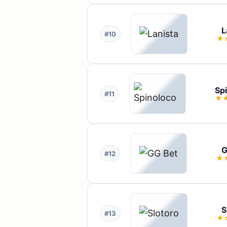
L
#10
★
Sp
#11
★
G
#12
★
S
#13
★