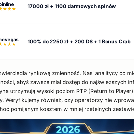
pinline
17000 zł + 1100 darmowych spinów
★
★
★
★
nevegas
100% do 2250 zł + 200 DS + 1 Bonus Crab
★
★
★
★
zwierciedla rynkową zmienność. Nasi analitycy co mi
tności, abyś zawsze miał dostęp do najświeższych inf
na utrzymują wysoki poziom RTP (Return to Player)
ry. Weryfikujemy również, czy operatorzy nie wprow
 choć pomijanym kosztem w mniej rzetelnych zestawi