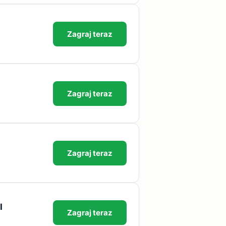
Zagraj teraz
Zagraj teraz
Zagraj teraz
I
Zagraj teraz