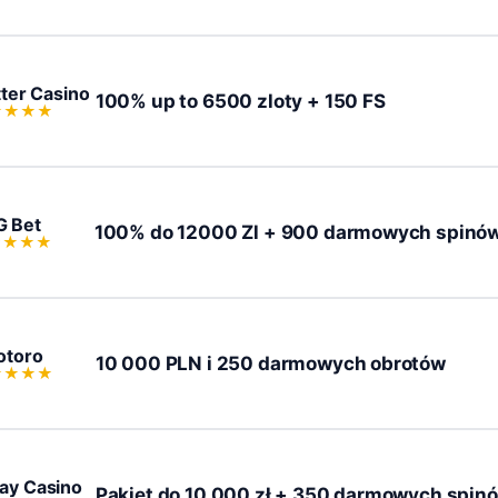
ter Casino
100% up to 6500 zloty + 150 FS
★
★
★
★
G Bet
100% do 12000 Zl + 900 darmowych spinó
★
★
★
★
otoro
10 000 PLN i 250 darmowych obrotów
★
★
★
★
lay Casino
Pakiet do 10 000 zł + 350 darmowych spin