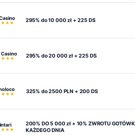
Casino
295% do 10 000 zł + 225 DS
★
★
★
★
 Casino
295% do 20 000 zł + 225 DS
★
★
★
★
noloco
325% do 2500 PLN + 200 DS
★
★
★
★
200% DO 5 000 zł + 10% ZWROTU GOTÓWK
ntari
★
★
★
★
KAŻDEGO DNIA