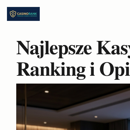
Przejdź
do
treści
Najlepsze Kas
Ranking i Op