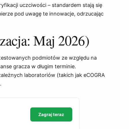
ikacji uczciwości – standardem stają się
bierze pod uwagę te innowacje, odrzucając
zacja: Maj 2026)
0% testowanych podmiotów ze względu na
anse gracza w długim terminie.
ezależnych laboratoriów (takich jak eCOGRA
.
Zagraj teraz