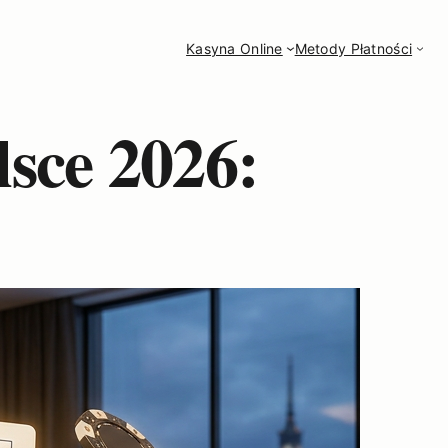
Kasyna Online
Metody Płatności
sce 2026: