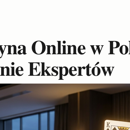
yna Online w Pol
inie Ekspertów