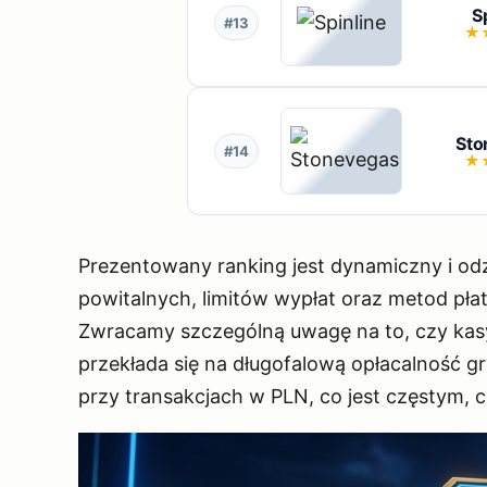
S
#13
★
Sto
#14
★
Prezentowany ranking jest dynamiczny i od
powitalnych, limitów wypłat oraz metod pła
Zwracamy szczególną uwagę na to, czy kasy
przekłada się na długofalową opłacalność g
przy transakcjach w PLN, co jest częstym,