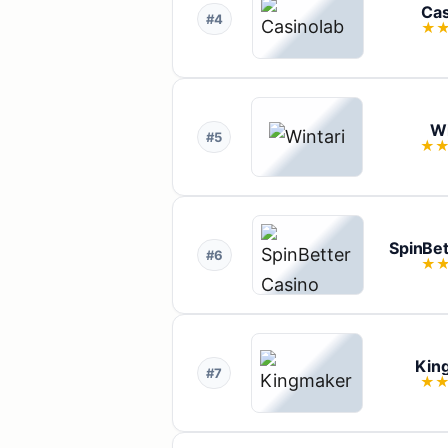
Cas
#4
★
Wi
#5
★
SpinBet
#6
★
Kin
#7
★