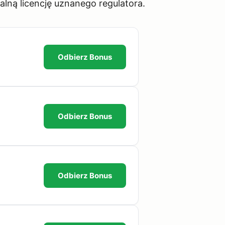
ną licencję uznanego regulatora.
Odbierz Bonus
Odbierz Bonus
Odbierz Bonus