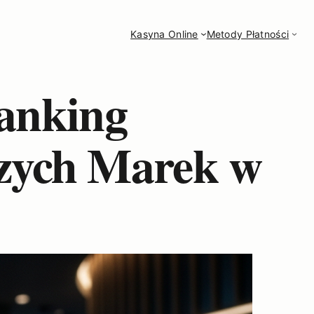
Kasyna Online
Metody Płatności
anking
szych Marek w