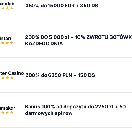
inolab
350% do 15000 EUR + 350 DS
★
★
★
★
200% DO 5 000 zł + 10% ZWROTU GOTÓWK
ntari
★
★
★
★
KAŻDEGO DNIA
ter Casino
200% do 6350 PLN + 150 DS
★
★
★
★
Bonus 100% od depozytu do 2250 zł + 50
gmaker
★
★
★
★
darmowych spinów