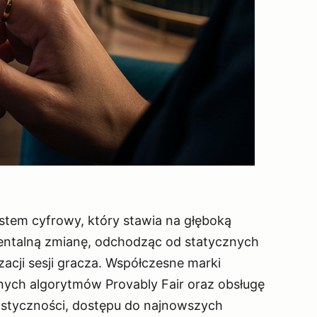
stem cyfrowy, który stawia na głęboką
mentalną zmianę, odchodząc od statycznych
acji sesji gracza. Współczesne marki
tnych algorytmów Provably Fair oraz obsługę
lastyczności, dostępu do najnowszych