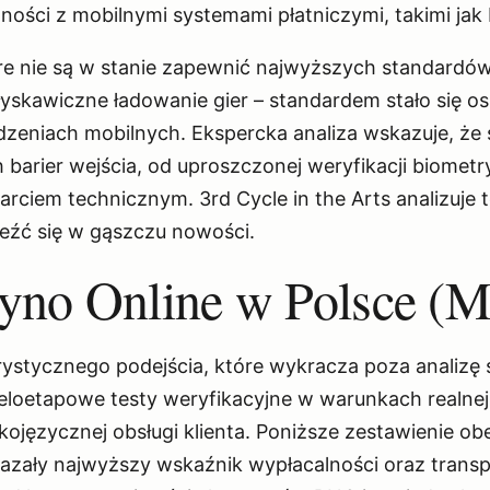
ności z mobilnymi systemami płatniczymi, takimi jak
e nie są w stanie zapewnić najwyższych standardó
yskawiczne ładowanie gier – standardem stało się osi
zeniach mobilnych. Ekspercka analiza wskazuje, że 
ch barier wejścia, od uproszczonej weryfikacji biom
ciem technicznym. 3rd Cycle in the Arts analizuje t
eźć się w gąszczu nowości.
no Online w Polsce (M
ystycznego podejścia, które wykracza poza analizę
eloetapowe testy weryfikacyjne w warunkach realnej 
ojęzycznej obsługi klienta. Poniższe zestawienie ob
kazały najwyższy wskaźnik wypłacalności oraz trans