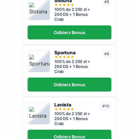
Slotuna
#8
★
★
★
★
★
100% do 2 250 zł +
200 DS + 1 Bonus
Crab
Odbierz Bonus
Sportuna
#9
★
★
★
★
★
100% do 2 250 zł +
200 DS + 1 Bonus
Crab
Odbierz Bonus
Lanista
#10
★
★
★
★
★
100% do 2 250 zł +
200 DS + 1 Bonus
Crab
Odbierz Bonus