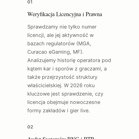
01
Weryfikacja Licencyjna i Prawna
Sprawdzamy nie tylko numer
licencji, ale jej aktywność w
bazach regulatorów (MGA,
Curacao eGaming, MF).
Analizujemy historię operatora pod
kątem kar i sporów z graczami, a
także przejrzystość struktury
właścicielskiej. W 2026 roku
kluczowe jest sprawdzenie, czy
licencja obejmuje nowoczesne
formy zakładów i gier live.
02
Audyt Systemów RNG i RTP