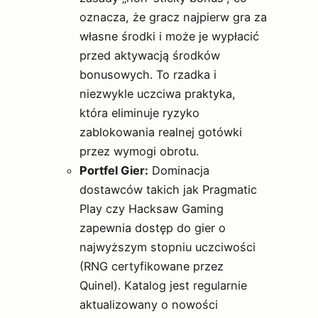
oznacza, że gracz najpierw gra za
własne środki i może je wypłacić
przed aktywacją środków
bonusowych. To rzadka i
niezwykle uczciwa praktyka,
która eliminuje ryzyko
zablokowania realnej gotówki
przez wymogi obrotu.
Portfel Gier:
Dominacja
dostawców takich jak Pragmatic
Play czy Hacksaw Gaming
zapewnia dostęp do gier o
najwyższym stopniu uczciwości
(RNG certyfikowane przez
Quinel). Katalog jest regularnie
aktualizowany o nowości