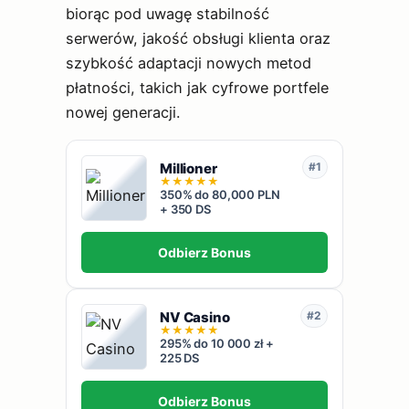
biorąc pod uwagę stabilność
serwerów, jakość obsługi klienta oraz
szybkość adaptacji nowych metod
płatności, takich jak cyfrowe portfele
nowej generacji.
Millioner
#1
★
★
★
★
★
350% do 80,000 PLN
+ 350 DS
Odbierz Bonus
NV Casino
#2
★
★
★
★
★
295% do 10 000 zł +
225 DS
Odbierz Bonus