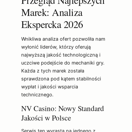
Marek: Analiza
Ekspercka 2026
Wnikliwa analiza ofert pozwoliła nam
wyłonić liderów, którzy oferują
najwyższą jakość technologiczną i
uczciwe podejście do mechaniki gry.
Każda z tych marek została
sprawdzona pod kątem stabilności
wypłat i jakości wsparcia
technicznego.
NV Casino: Nowy Standard
Jakości w Polsce
Serwis ten wyrasta na jednego z