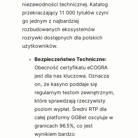
niezawodności technicznej. Katalog
przekraczający 11 000 tytułów czyni
go jednym z najbardziej
rozbudowanych ekosystemów
rozrywki dostępnych dla polskich
użytkowników.
Bezpieczeństwo Techniczne:
Obecność certyfikatu eCOGRA
jest dla nas kluczowa. Oznacza
on, że kasyno poddaje się
regularnym testom zewnętrznym,
które sprawdzają rzeczywisty
poziom wypłat. Średni RTP dla
całej platformy GGBet oscyluje w
granicach 96.5%, co jest
wynikiem bardzo