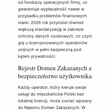
od funduszy operacyjnych firmy, co
gwarantuje wypłacalność nawet w
przypadku problemów finansowych
marki. 2026 rok przyniósł również
większą standaryzację w zakresie
ochrony danych osobowych, co czyni
grę u licencjonowanych operatorów
unijnych w pełni bezpieczną pod
kątem prywatności.
Rejestr Domen Zakazanych a
bezpieczeństwo użytkownika
Każdy operator, który kieruje swoje
usługi do mieszkańców Polski bez
lokalnej licencji, może zostać wpisany
do Rejestru Domen Zakazanych. W