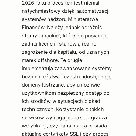
2026 roku proces ten jest niemal
natychmiastowy dzięki automatyzacji
systemów nadzoru Ministerstwa
Finansów. Należy jednak odróżnić
strony „pirackie”, które nie posiadają
żadnej licencji i stanowią realne
zagrożenie dla kapitału, od uznanych
marek offshore. Te drugie
implementują zaawansowane systemy
bezpieczeństwa i często udostępniają
domeny lustrzane, aby umożliwić
użytkownikom bezpieczny dostęp do
ich środków w sytuacjach blokad
technicznych. Korzystanie z takich
serwisów wymaga jednak od gracza
weryfikacji, czy dana marka posiada
aktualne certyfikaty SSL i czy proces