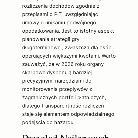
rozliczenia dochodów zgodnie z
przepisami o PIT, uwzględniając
umowy o unikaniu podwójnego
opodatkowania. Jest to istotny aspekt
planowania strategii gry
długoterminowej, zwłaszcza dla osób
operujących większymi kwotami. Warto
zauważyć, że w 2026 roku organy
skarbowe dysponują bardziej
precyzyjnymi narzędziami do
monitorowania przepływów z
zagranicznych portfeli płatniczych,
dlatego transparentność rozliczeń
staje się elementem odpowiedzialnego
podejścia do hazardu.
Przegląd Najlepszych