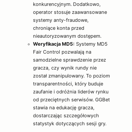
konkurencyjnym. Dodatkowo,
operator stosuje zaawansowane
systemy anty-fraudowe,
chroniące konta przed
nieautoryzowanym dostępem.
Weryfikacja MD5:
Systemy MD5
Fair Control pozwalają na
samodzielne sprawdzenie przez
gracza, czy wynik rundy nie
został zmanipulowany. To poziom
transparentności, który buduje
zaufanie i odróżnia liderów rynku
od przeciętnych serwisów. GGBet
stawia na edukację gracza,
dostarczając szczegółowych
statystyk dotyczących sesji gry.