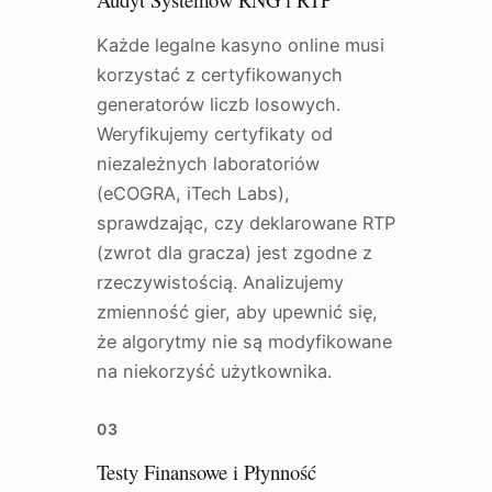
Każde legalne kasyno online musi
korzystać z certyfikowanych
generatorów liczb losowych.
Weryfikujemy certyfikaty od
niezależnych laboratoriów
(eCOGRA, iTech Labs),
sprawdzając, czy deklarowane RTP
(zwrot dla gracza) jest zgodne z
rzeczywistością. Analizujemy
zmienność gier, aby upewnić się,
że algorytmy nie są modyfikowane
na niekorzyść użytkownika.
03
Testy Finansowe i Płynność