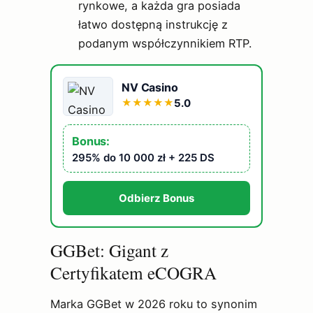
rynkowe, a każda gra posiada
łatwo dostępną instrukcję z
podanym współczynnikiem RTP.
NV Casino
5.0
★
★
★
★
★
Bonus:
295% do 10 000 zł + 225 DS
Odbierz Bonus
GGBet: Gigant z
Certyfikatem eCOGRA
Marka GGBet w 2026 roku to synonim