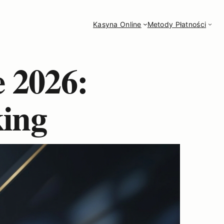
Kasyna Online
Metody Płatności
 2026:
ing