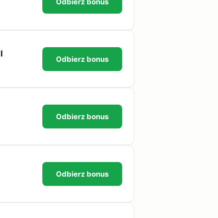
Odbierz bonus
I
Odbierz bonus
Odbierz bonus
Odbierz bonus