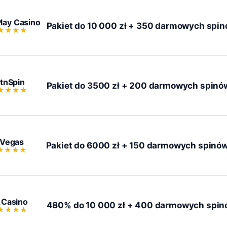
Play Casino
Pakiet do 10 000 zł + 350 darmowych spi
★
★
★
★
itnSpin
Pakiet do 3500 zł + 200 darmowych spinó
★
★
★
★
.Vegas
Pakiet do 6000 zł + 150 darmowych spinó
★
★
★
★
.Casino
480% do 10 000 zł + 400 darmowych spi
★
★
★
★