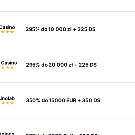
Casino
295% do 10 000 zł + 225 DS
★
★
★
★
 Casino
295% do 20 000 zł + 225 DS
★
★
★
★
inolab
350% do 15000 EUR + 350 DS
★
★
★
★
noloco