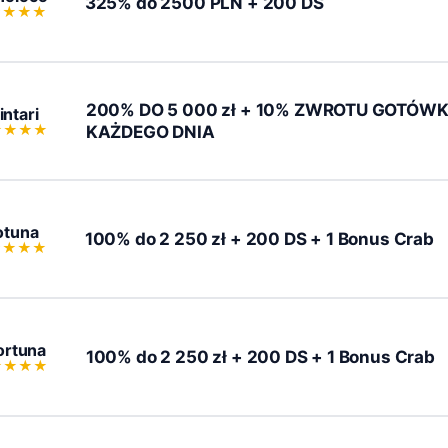
325% do 2500 PLN + 200 DS
★
★
★
★
200% DO 5 000 zł + 10% ZWROTU GOTÓWK
ntari
★
★
★
★
KAŻDEGO DNIA
otuna
100% do 2 250 zł + 200 DS + 1 Bonus Crab
★
★
★
★
ortuna
100% do 2 250 zł + 200 DS + 1 Bonus Crab
★
★
★
★