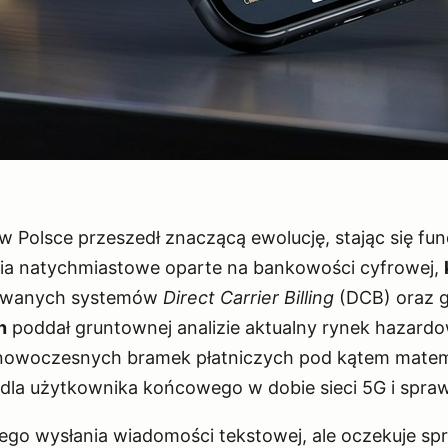
 w Polsce przeszedł znaczącą ewolucję, stając się
ania natychmiastowe oparte na bankowości cyfrowej,
sowanych systemów
Direct Carrier Billing
(DCB) oraz gł
n
poddał gruntownej analizie aktualny rynek hazardo
e nowoczesnych bramek płatniczych pod kątem matem
i dla użytkownika końcowego w dobie sieci 5G i sp
tego wysłania wiadomości tekstowej, ale oczekuje s