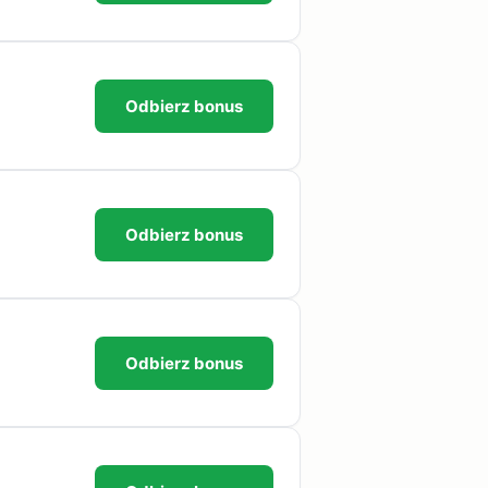
Odbierz bonus
Odbierz bonus
Odbierz bonus