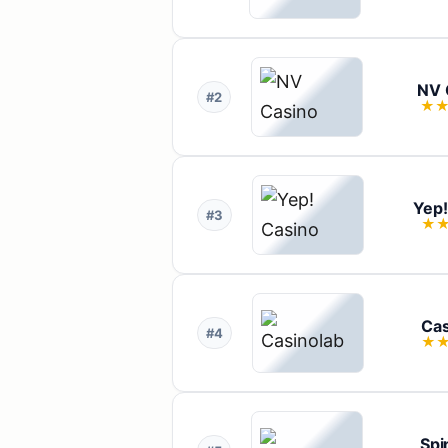
NV 
#2
★
Yep!
#3
★
Cas
#4
★
Spi