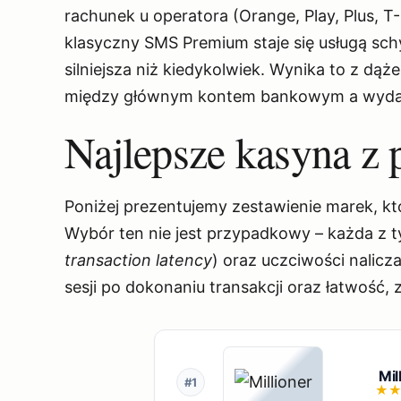
rachunek u operatora (Orange, Play, Plus, T
klasyczny SMS Premium staje się usługą schy
silniejsza niż kiedykolwiek. Wynika to z d
między głównym kontem bankowym a wydat
Najlepsze kasyna z 
Poniżej prezentujemy zestawienie marek, 
Wybór ten nie jest przypadkowy – każda z t
transaction latency
) oraz uczciwości nalicz
sesji po dokonaniu transakcji oraz łatwość,
Mil
#1
★