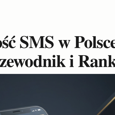
ść SMS w Polsce
zewodnik i Rank