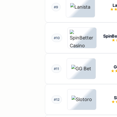
La
#9
★
SpinBe
#10
★
G
#11
★
S
#12
★