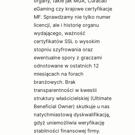
organy, takie jak MGA, Curacao
eGaming czy krajowe certyfikacje
MF. Sprawdzamy nie tylko numer
licencji, ale i historię organu
wydającego, ważność
certyfikatów SSL o wysokim
stopniu szyfrowania oraz
ewentualne spory z graczami
odnotowane w ostatnich 12
miesiącach na forach
branżowych. Brak
transparentności w kwestii
struktury właścicielskiej (Ultimate
Beneficial Owner) skutkuje u nas
natychmiastową dyskwalifikacją,
gdyż uniemożliwia weryfikację
stabilności finansowej firmy.