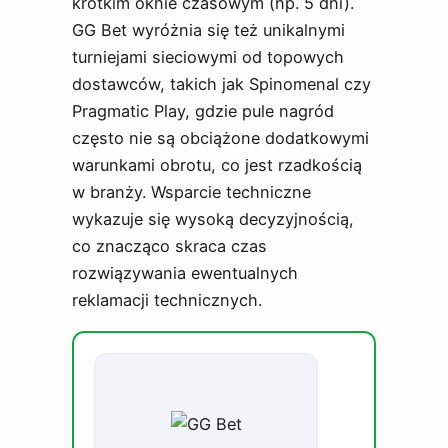
krótkim oknie czasowym (np. 5 dni).
GG Bet wyróżnia się też unikalnymi
turniejami sieciowymi od topowych
dostawców, takich jak Spinomenal czy
Pragmatic Play, gdzie pule nagród
często nie są obciążone dodatkowymi
warunkami obrotu, co jest rzadkością
w branży. Wsparcie techniczne
wykazuje się wysoką decyzyjnością,
co znacząco skraca czas
rozwiązywania ewentualnych
reklamacji technicznych.