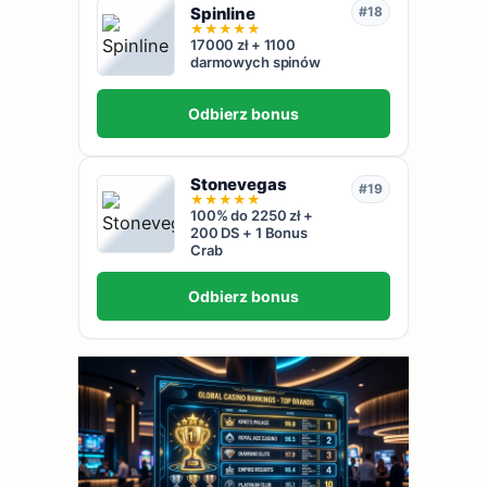
Spinline
#18
★
★
★
★
★
17000 zł + 1100
darmowych spinów
Odbierz bonus
Stonevegas
#19
★
★
★
★
★
100% do 2250 zł +
200 DS + 1 Bonus
Crab
Odbierz bonus