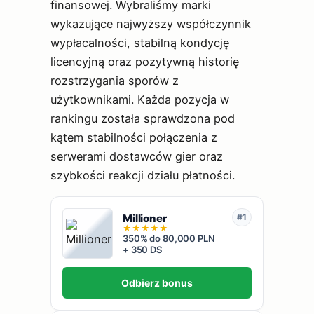
finansowej. Wybraliśmy marki
wykazujące najwyższy współczynnik
wypłacalności, stabilną kondycję
licencyjną oraz pozytywną historię
rozstrzygania sporów z
użytkownikami. Każda pozycja w
rankingu została sprawdzona pod
kątem stabilności połączenia z
serwerami dostawców gier oraz
szybkości reakcji działu płatności.
Millioner
#1
★
★
★
★
★
350% do 80,000 PLN
+ 350 DS
Odbierz bonus