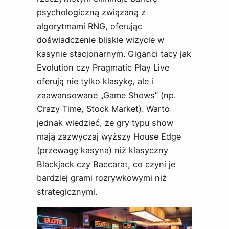
psychologiczną związaną z
algorytmami RNG, oferując
doświadczenie bliskie wizycie w
kasynie stacjonarnym. Giganci tacy jak
Evolution czy Pragmatic Play Live
oferują nie tylko klasykę, ale i
zaawansowane „Game Shows” (np.
Crazy Time, Stock Market). Warto
jednak wiedzieć, że gry typu show
mają zazwyczaj wyższy House Edge
(przewagę kasyna) niż klasyczny
Blackjack czy Baccarat, co czyni je
bardziej grami rozrywkowymi niż
strategicznymi.