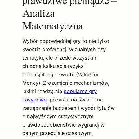
prawdziwe pieniądze –
Analiza
Matematyczna
Wybór odpowiedniej gry to nie tylko
kwestia preferencji wizualnych czy
tematyki, ale przede wszystkim
chłodna kalkulacja ryzyka i
potencjalnego zwrotu (Value for
Money). Zrozumienie mechanizmów,
jakimi rządzą się
popularne gry
kasynowe
, pozwala na świadome
zarządzanie budżetem i wybór tytułów
o najwyższym statystycznym
prawdopodobieństwie wygranej w
danym przedziale czasowym.