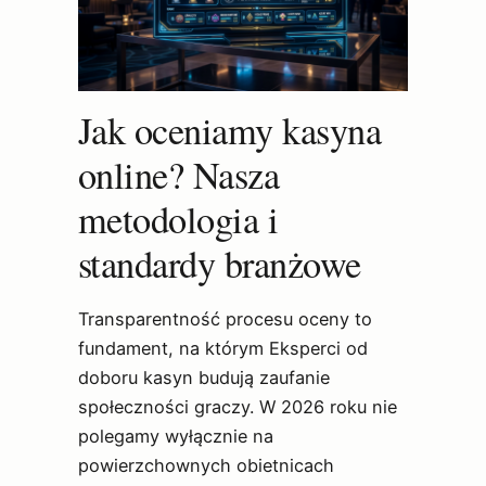
Jak oceniamy kasyna
online? Nasza
metodologia i
standardy branżowe
Transparentność procesu oceny to
fundament, na którym Eksperci od
doboru kasyn budują zaufanie
społeczności graczy. W 2026 roku nie
polegamy wyłącznie na
powierzchownych obietnicach