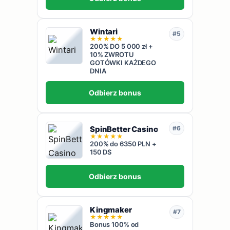
Wintari
#5
★
★
★
★
★
200% DO 5 000 zł +
10% ZWROTU
GOTÓWKI KAŻDEGO
DNIA
Odbierz bonus
SpinBetter Casino
#6
★
★
★
★
★
200% do 6350 PLN +
150 DS
Odbierz bonus
Kingmaker
#7
★
★
★
★
★
Bonus 100% od